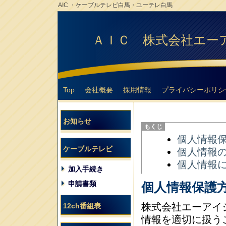
AIC ・ケーブルテレビ白馬・ユーテレ白馬
ＡＩＣ 株式会社エー
Top
会社概要
採用情報
プライバシーポリシ
お知らせ
個人情報
ケーブルテレビ
個人情報
個人情報
加入手続き
申請書類
個人情報保護
株式会社エーアイ
12ch番組表
情報を適切に扱う