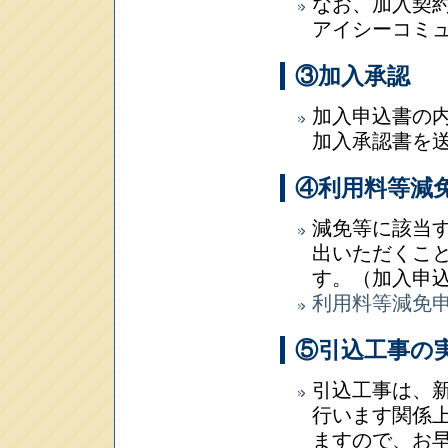
なお、加入契
アイシーコミ
③加入承認
加入申込書の
加入承認書を
④利用料等減
減免等に該当
出いただくこ
す。（加入申
利用料等減免
⑤引込工事の
引込工事は、
行います関係上
ますので、お