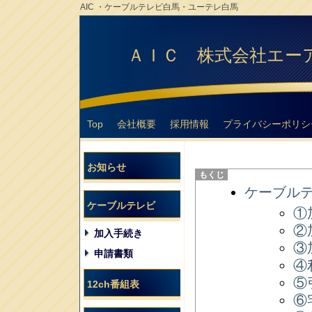
AIC ・ケーブルテレビ白馬・ユーテレ白馬
ＡＩＣ 株式会社エー
Top
会社概要
採用情報
プライバシーポリシ
お知らせ
ケーブル
ケーブルテレビ
①
②
加入手続き
③
申請書類
④
⑤
12ch番組表
⑥