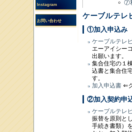
⑦
Instagram
ケーブルテレ
お問い合わせ
①加入申込み
ケーブルテレ
エーアイシー
出願います。
集合住宅の１
込書と集合住
す。
加入申込書
⇐
②加入契約申
ケーブルテレ
振替を原則と
手続き書類）