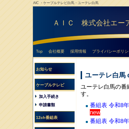
AIC ・ケーブルテレビ白馬・ユーテレ白馬
ＡＩＣ 株式会社エー
Top
会社概要
採用情報
プライバシーポリシ
お知らせ
ユーテレ白馬 
ケーブルテレビ
ユーテレ白馬の番
す。
加入手続き
番組表 令和8年
申請書類
new
12ch番組表
番組表 令和8年